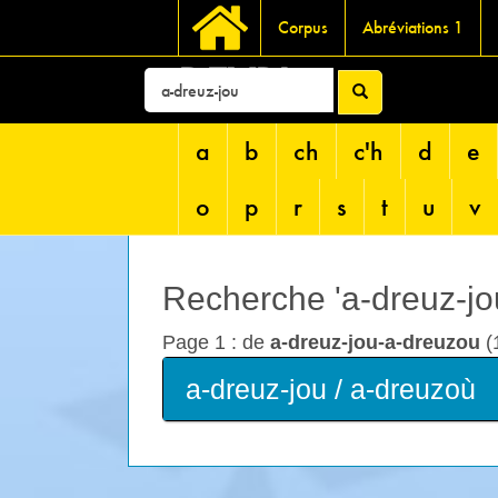
Corpus
Abréviations 1
DEVRI
a
b
ch
c'h
d
e
o
p
r
s
t
u
v
Recherche 'a-dreuz-jou
Page 1 : de
a-dreuz-jou-a-dreuzou
(
a-dreuz-jou / a-dreuzoù