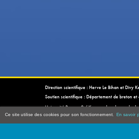
Direction scientifique : Herve Le Bihan et Divy 
Soutien scientifique : Département de breton et 
Université Rennes 2 / Kevrenn brezhoneg ha ke
Ce site utilise des cookies pour son fonctionnement.
En savoir p
dictionarypor