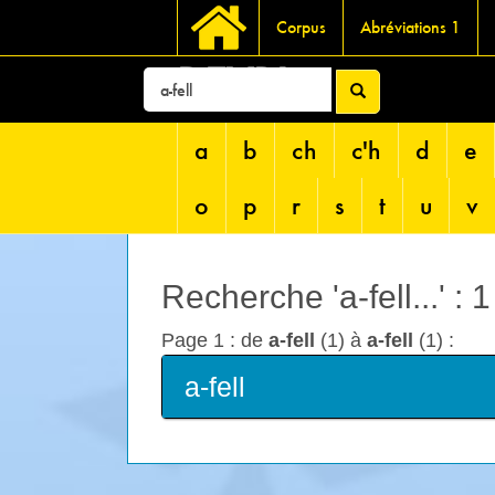
Corpus
Abréviations 1
DEVRI
a
b
ch
c'h
d
e
o
p
r
s
t
u
v
Recherche 'a-fell...' : 
Page 1 : de
a-fell
(1) à
a-fell
(1) :
a-fell