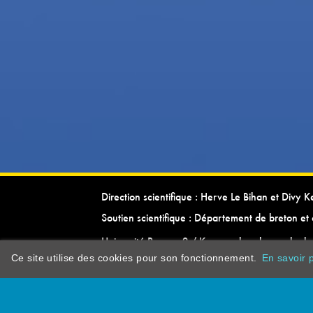
Direction scientifique : Herve Le Bihan et Divy 
Soutien scientifique : Département de breton et 
Université Rennes 2 / Kevrenn brezhoneg ha ke
Ce site utilise des cookies pour son fonctionnement.
En savoir p
dictionarypor