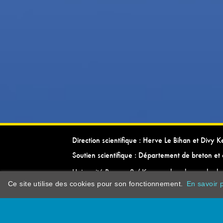
Direction scientifique : Herve Le Bihan et Divy 
Soutien scientifique : Département de breton et 
Université Rennes 2 / Kevrenn brezhoneg ha ke
Ce site utilise des cookies pour son fonctionnement.
En savoir p
dictionarypor