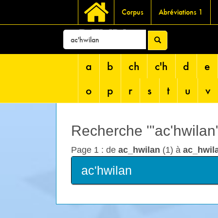
Corpus
Abréviations 1
DEVRI
a
b
ch
c'h
d
e
o
p
r
s
t
u
v
Recherche '"ac'hwilan".
Page 1 : de
ac_hwilan
(1) à
ac_hwil
ac'hwilan