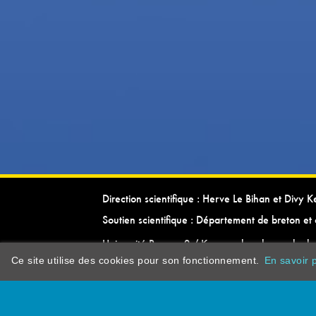
Direction scientifique : Herve Le Bihan et Divy 
Soutien scientifique : Département de breton et 
Université Rennes 2 / Kevrenn brezhoneg ha ke
Ce site utilise des cookies pour son fonctionnement.
En savoir p
dictionarypor