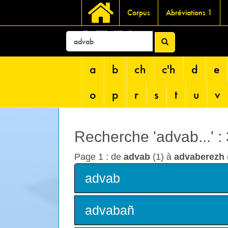
Corpus
Abréviations 1
DEVRI
a
b
ch
c'h
d
e
o
p
r
s
t
u
v
Recherche 'advab...' :
Page 1 : de
advab
(1) à
advaberezh
advab
advabañ