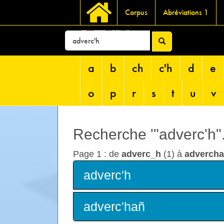
Corpus
Abréviations 1
DEVRI
a
b
ch
c'h
d
e
o
p
r
s
t
u
v
Recherche '"adverc'h"..
Page 1 : de
adverc_h
(1) à
adverch
adverc'h
adverc'hañ