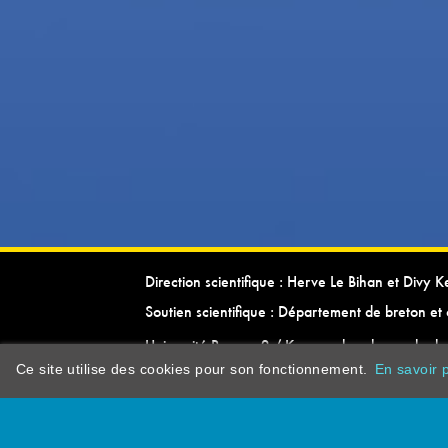
Direction scientifique : Herve Le Bihan et Divy 
Soutien scientifique : Département de breton et 
Université Rennes 2 / Kevrenn brezhoneg ha ke
Ce site utilise des cookies pour son fonctionnement.
En savoir p
dictionarypor