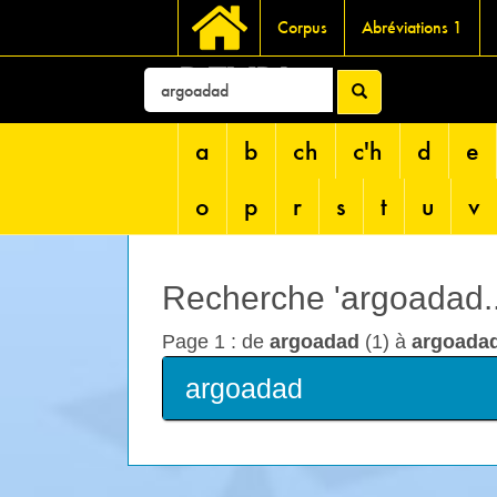
Corpus
Abréviations 1
DEVRI
a
b
ch
c'h
d
e
o
p
r
s
t
u
v
Recherche 'argoadad...
Page 1 : de
argoadad
(1) à
argoada
argoadad