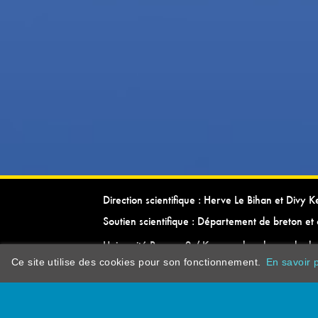
Direction scientifique : Herve Le Bihan et Divy 
Soutien scientifique : Département de breton et 
Université Rennes 2 / Kevrenn brezhoneg ha ke
Ce site utilise des cookies pour son fonctionnement.
En savoir p
dictionarypor