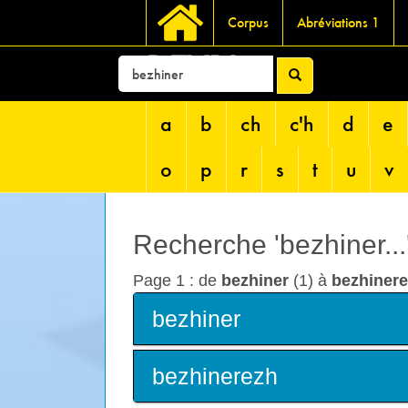
Corpus
Abréviations 1
DEVRI
a
b
ch
c'h
d
e
o
p
r
s
t
u
v
Recherche 'bezhiner...
Page 1 : de
bezhiner
(1) à
bezhiner
bezhiner
bezhinerezh