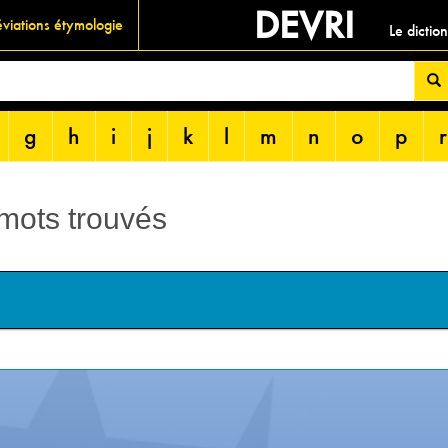
DEVRI
viations étymologie
Le dictio
g
h
i
j
k
l
m
n
o
p
r
 mots trouvés