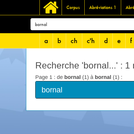
Corpus
Abréviations 1
Abré
a
b
ch
c'h
d
e
f
Recherche 'bornal...' : 1
Page 1 : de
bornal
(1) à
bornal
(1) :
bornal