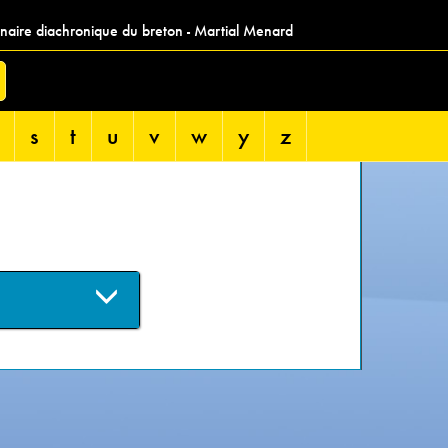
nnaire diachronique du breton - Martial Menard
s
t
u
v
w
y
z