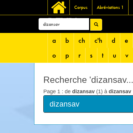
Corpus
Abréviations 1
DEVRI
a
b
ch
c'h
d
e
o
p
r
s
t
u
v
Recherche 'dizansav...
Page 1 : de
dizansav
(1) à
dizansav
dizansav