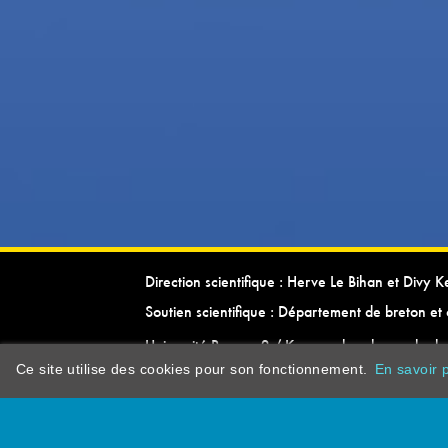
Direction scientifique : Herve Le Bihan et Divy 
Soutien scientifique : Département de breton et 
Université Rennes 2 / Kevrenn brezhoneg ha ke
Ce site utilise des cookies pour son fonctionnement.
En savoir p
dictionarypor