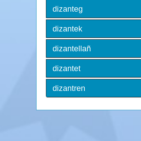
dizanteg
dizantek
dizantellañ
dizantet
dizantren