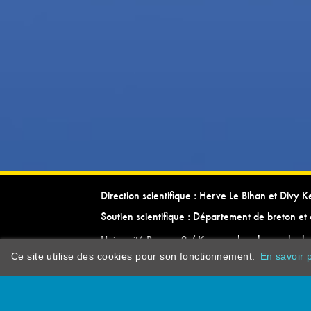
Direction scientifique : Herve Le Bihan et Divy 
Soutien scientifique : Département de breton et 
Université Rennes 2 / Kevrenn brezhoneg ha ke
Ce site utilise des cookies pour son fonctionnement.
En savoir p
dictionarypor