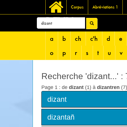
Corpus
Abréviations 1
DEVRI
a
b
ch
c'h
d
e
o
p
r
s
t
u
v
Recherche 'dizant...' :
Page 1 : de
dizant
(1) à
dizantren
(7)
dizant
dizantañ