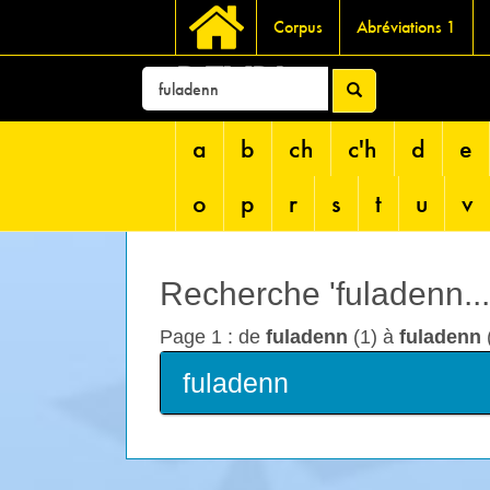
Corpus
Abréviations 1
DEVRI
a
b
ch
c'h
d
e
o
p
r
s
t
u
v
Recherche 'fuladenn...
Page 1 : de
fuladenn
(1) à
fuladenn
(
fuladenn