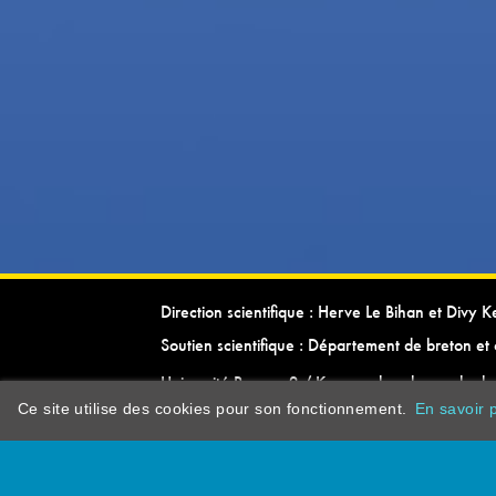
Direction scientifique : Herve Le Bihan et Divy 
Soutien scientifique : Département de breton et 
Université Rennes 2 / Kevrenn brezhoneg ha ke
Ce site utilise des cookies pour son fonctionnement.
En savoir p
dictionarypor