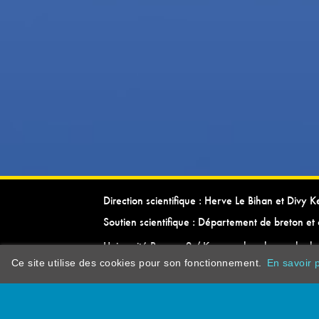
Direction scientifique : Herve Le Bihan et Divy 
Soutien scientifique : Département de breton et 
Université Rennes 2 / Kevrenn brezhoneg ha ke
Ce site utilise des cookies pour son fonctionnement.
En savoir p
dictionarypor