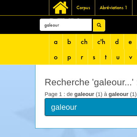
Corpus
Abréviations 1
DEVRI
a
b
ch
c'h
d
e
o
p
r
s
t
u
v
Recherche 'galeour...' 
Page 1 : de
galeour
(1) à
galeour
(1)
galeour