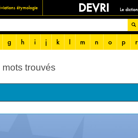
DEVRI
viations étymologie
Le dictio
g
h
i
j
k
l
m
n
o
p
r
1 mots trouvés