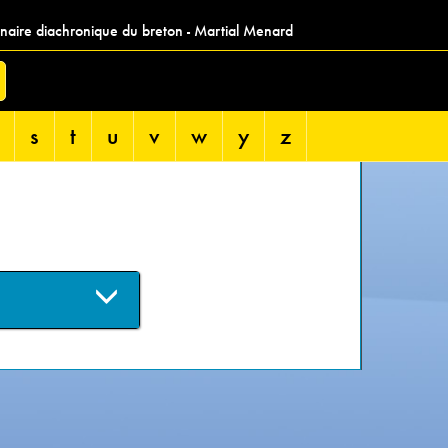
nnaire diachronique du breton - Martial Menard
s
t
u
v
w
y
z