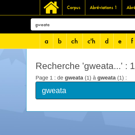
Corpus
Abréviations 1
Abré
a
b
ch
c'h
d
e
f
Recherche 'gweata...' : 
Page 1 : de
gweata
(1) à
gweata
(1) :
gweata