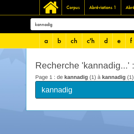
Corpus
Abréviations 1
Abré
a
b
ch
c'h
d
e
f
Recherche 'kannadig...' 
Page 1 : de
kannadig
(1) à
kannadig
(1)
kannadig