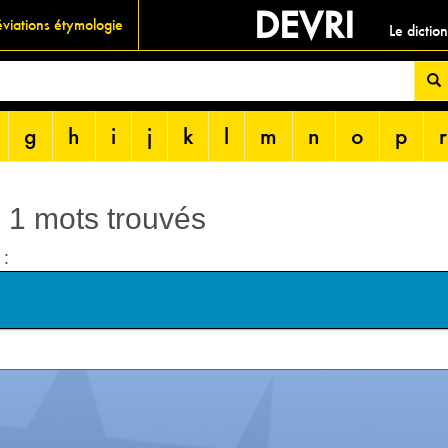
DEVRI
viations étymologie
Le dictio
g
h
i
j
k
l
m
n
o
p
r
: 1 mots trouvés
 :