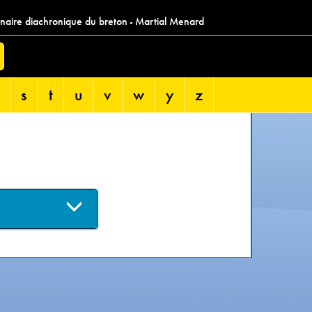
nnaire diachronique du breton - Martial Menard
s
t
u
v
w
y
z