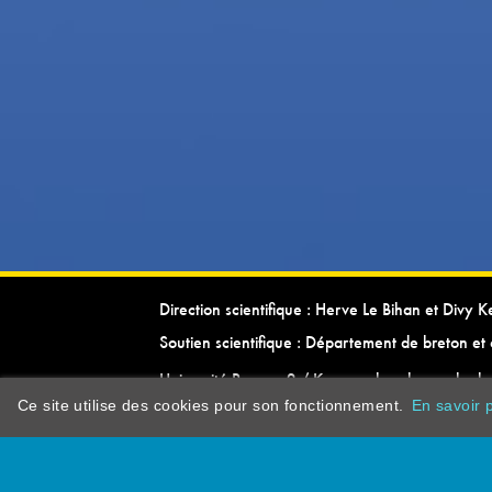
Direction scientifique : Herve Le Bihan et Divy 
Soutien scientifique : Département de breton et 
Université Rennes 2 / Kevrenn brezhoneg ha ke
Ce site utilise des cookies pour son fonctionnement.
En savoir p
dictionarypor