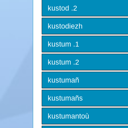
kustod .2
kustodiezh
kustum .1
kustum .2
kustumañ
kustumañs
kustumantoù