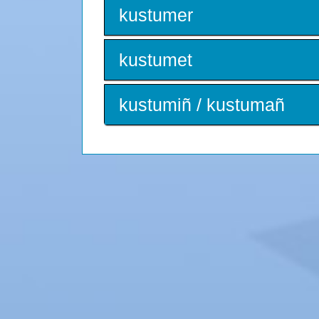
kustumer
kustumet
kustumiñ / kustumañ