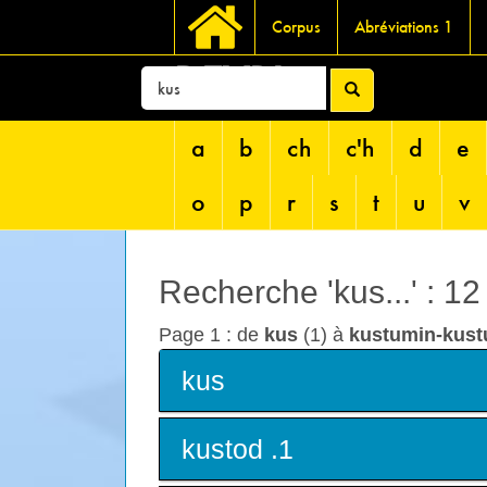
Corpus
Abréviations 1
DEVRI
a
b
ch
c'h
d
e
o
p
r
s
t
u
v
Recherche 'kus...' : 1
Page 1 : de
kus
(1) à
kustumin-kus
kus
kustod .1