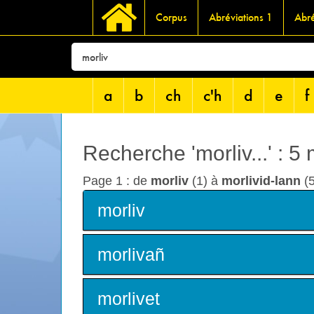
Corpus
Abréviations 1
Abré
a
b
ch
c'h
d
e
f
Recherche 'morliv...' : 5
Page 1 : de
morliv
(1) à
morlivid-lann
(5
morliv
morlivañ
morlivet