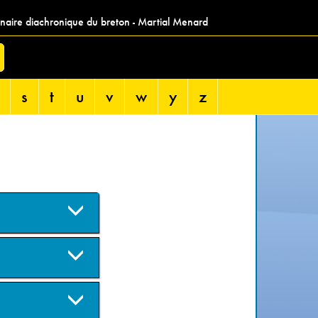
nnaire diachronique du breton - Martial Menard
s
t
u
v
w
y
z