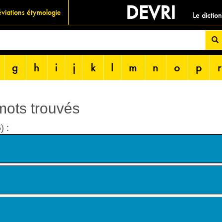
DEVRI
viations étymologie
Le dictio
g
h
i
j
k
l
m
n
o
p
r
 mots trouvés
) :