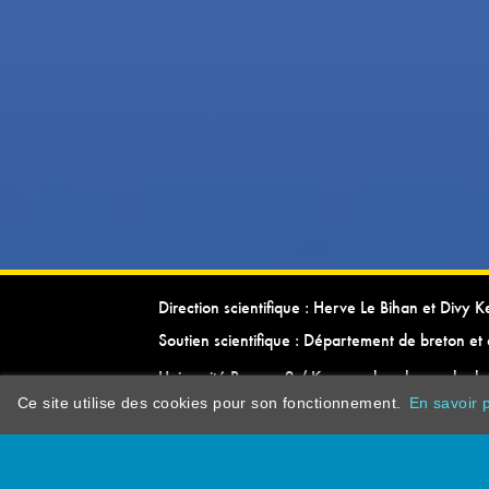
Direction scientifique : Herve Le Bihan et Divy 
Soutien scientifique : Département de breton et 
Université Rennes 2 / Kevrenn brezhoneg ha ke
Ce site utilise des cookies pour son fonctionnement.
En savoir p
dictionarypor