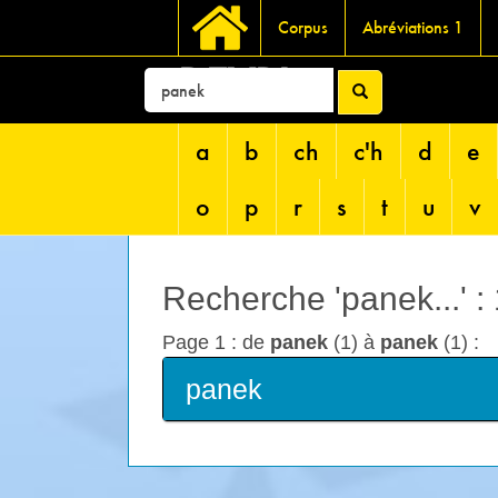
Corpus
Abréviations 1
DEVRI
a
b
ch
c'h
d
e
o
p
r
s
t
u
v
Recherche 'panek...' :
Page 1 : de
panek
(1) à
panek
(1) :
panek