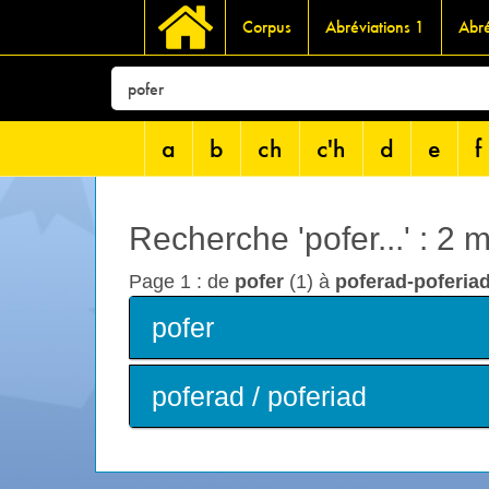
Corpus
Abréviations 1
Abré
a
b
ch
c'h
d
e
f
Recherche 'pofer...' : 2 
Page 1 : de
pofer
(1) à
poferad-poferia
pofer
poferad / poferiad