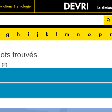
DEVRI
viations étymologie
Le dictio
g
h
i
j
k
l
m
n
o
p
r
mots trouvés
d
(2) :