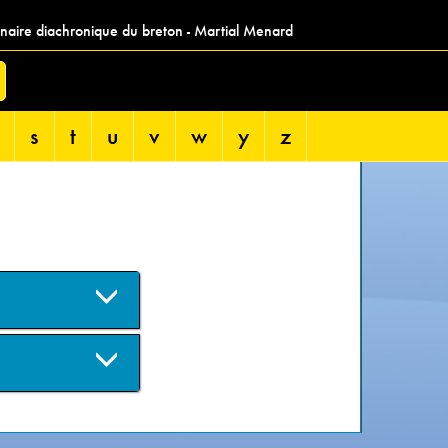
nnaire diachronique du breton - Martial Menard
s
t
u
v
w
y
z