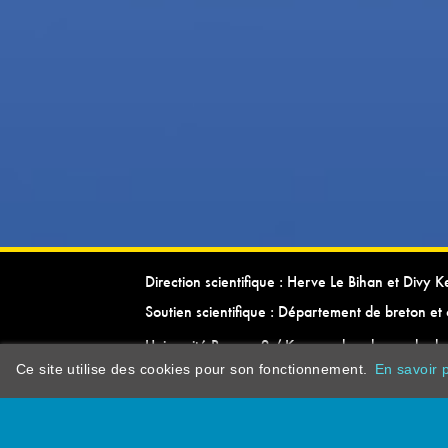
Direction scientifique : Herve Le Bihan et Divy 
Soutien scientifique : Département de breton et 
Université Rennes 2 / Kevrenn brezhoneg ha ke
Ce site utilise des cookies pour son fonctionnement.
En savoir p
dictionarypor