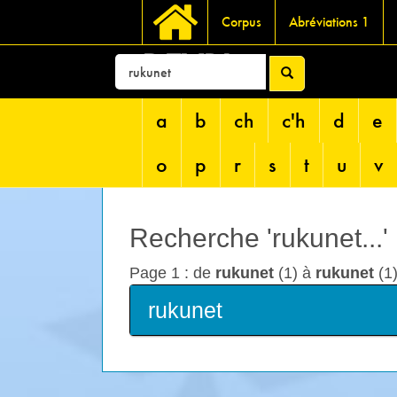
Corpus
Abréviations 1
DEVRI
a
b
ch
c'h
d
e
o
p
r
s
t
u
v
Recherche 'rukunet...'
Page 1 : de
rukunet
(1) à
rukunet
(1)
rukunet