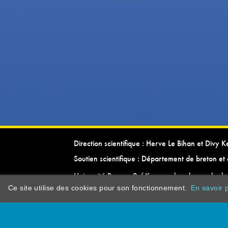
Direction scientifique : Herve Le Bihan et Divy 
Soutien scientifique : Département de breton et 
Université Rennes 2 / Kevrenn brezhoneg ha ke
Ce site utilise des cookies pour son fonctionnement.
En savoir p
dictionarypor