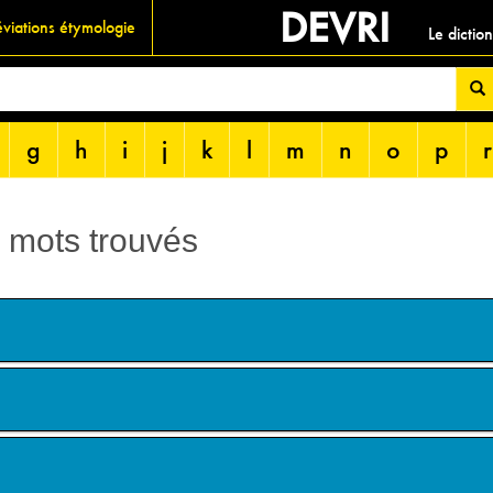
DEVRI
viations étymologie
Le dictio
g
h
i
j
k
l
m
n
o
p
r
3 mots trouvés