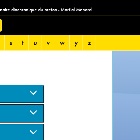
nnaire diachronique du breton - Martial Menard
s
t
u
v
w
y
z