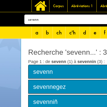
Corpus
Abréviations 1
Abré
a
b
ch
c'h
d
e
f
Recherche 'sevenn...' : 
Page 1 : de
sevenn
(1) à
sevennin
(3) :
sevenn
sevennegez
sevenniñ