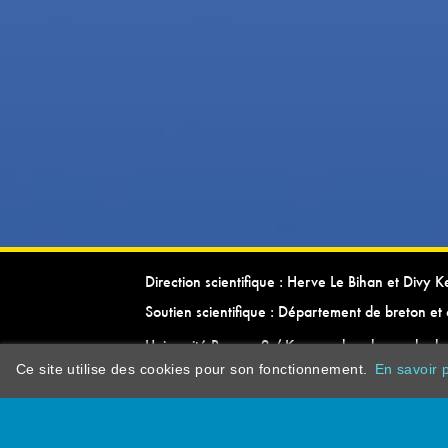
Direction scientifique : Herve Le Bihan et Divy 
Soutien scientifique : Département de breton et 
Université Rennes 2 / Kevrenn brezhoneg ha ke
Ce site utilise des cookies pour son fonctionnement.
En savoir p
dictionarypor