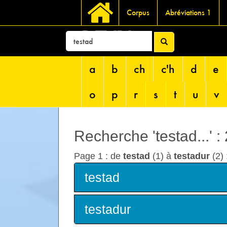
Corpus
Abréviations 1
DEVRI
a
b
ch
c'h
d
e
o
p
r
s
t
u
v
Recherche 'testad...' :
Page 1 : de
testad
(1) à
testadur
(2) 
testad
testadur