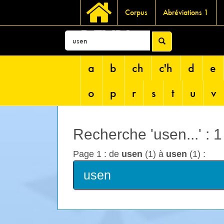
Corpus
Abréviations 1
DEVRI
a
b
ch
c'h
d
e
o
p
r
s
t
u
v
Recherche 'usen...' : 
Page 1 : de
usen
(1) à
usen
(1) :
usen