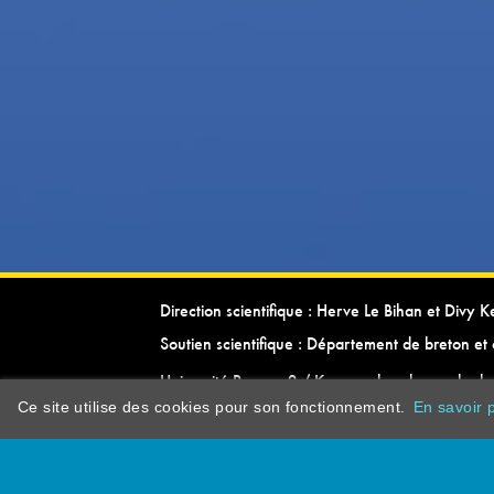
Direction scientifique : Herve Le Bihan et Divy 
Soutien scientifique : Département de breton et 
Université Rennes 2 / Kevrenn brezhoneg ha ke
Ce site utilise des cookies pour son fonctionnement.
En savoir p
dictionarypor