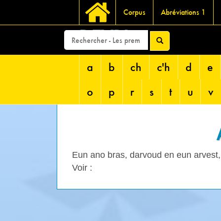
Corpus
Abréviations 1
DEVRI
a
b
ch
c'h
d
e
o
p
r
s
t
u
v
Eun ano bras, darvoud en eun arvest
Voir :