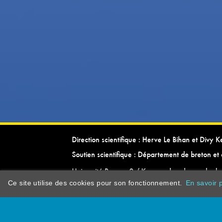
Direction scientifique : Herve Le Bihan et Divy 
Soutien scientifique : Département de breton et 
Université Rennes 2 / Kevrenn brezhoneg ha ke
Ce site utilise des cookies pour son fonctionnement.
En savoir p
dictionarypor