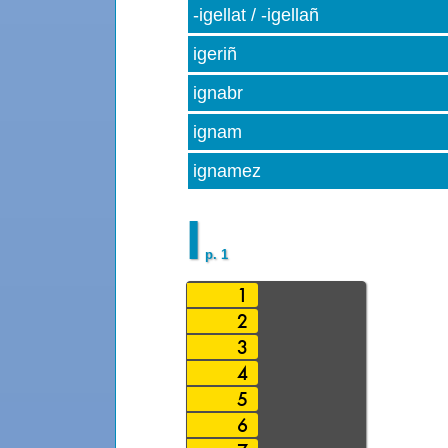
-igellat / -igellañ
igeriñ
ignabr
ignam
ignamez
I
p. 1
1
2
3
4
5
6