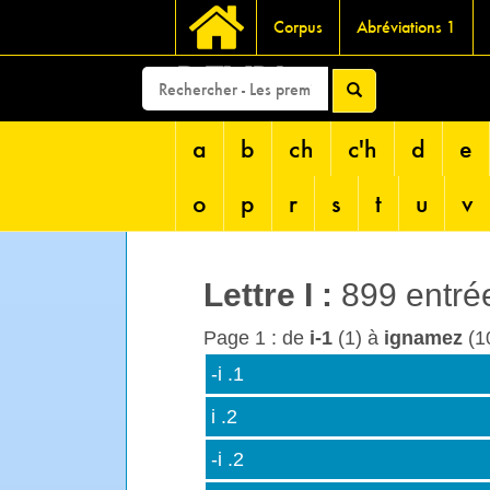
Corpus
Abréviations 1
DEVRI
a
b
ch
c'h
d
e
o
p
r
s
t
u
v
Lettre
I
:
899 entré
Page 1 : de
i-1
(1) à
ignamez
(10
-i .1
i .2
-i .2