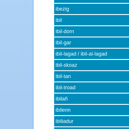
ibezig
ibil
ibil-dorn
ibil-gar
ibil-lagad / ibil-al-lagad
ibil-skoaz
ibil-tan
ibil-troad
ibilañ
ibilenn
ibiliadur