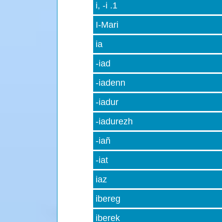
i, -i .1
I-Mari
ia
-iad
-iadenn
-iadur
-iadurezh
-iañ
-iat
iaz
ibereg
iberek