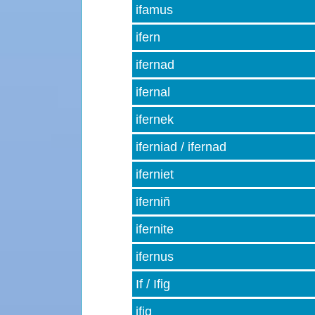
ifamus
ifern
ifernad
ifernal
ifernek
iferniad / ifernad
iferniet
iferniñ
ifernite
ifernus
If / Ifig
ifig