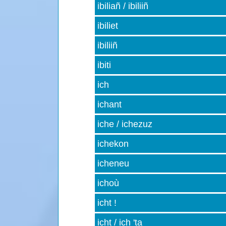
ibiliañ / ibiliiñ
ibiliet
ibiliiñ
ibiti
ich
ichant
iche / ichezuz
ichekon
icheneu
ichoù
icht !
icht / ich 'ta