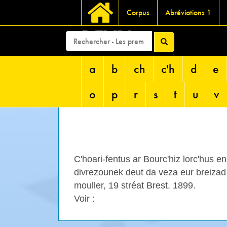
Corpus
Abréviations 1
DEVRI
a
b
ch
c'h
d
e
o
p
r
s
t
u
v
C'hoari-fentus ar Bourc'hiz lorc'hus en
divrezounek deut da veza eur breizad
mouller, 19 stréat Brest. 1899.
Voir :