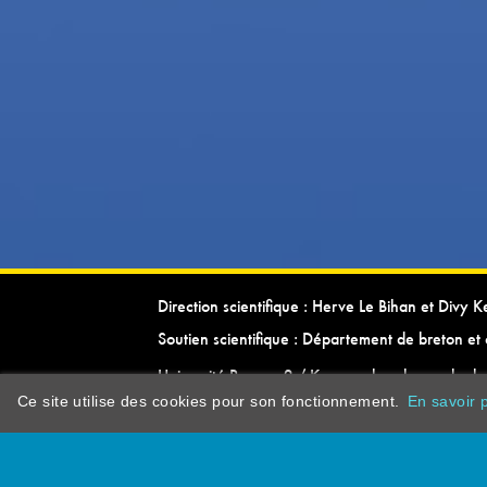
Direction scientifique : Herve Le Bihan et Divy 
Soutien scientifique : Département de breton et 
Université Rennes 2 / Kevrenn brezhoneg ha ke
Ce site utilise des cookies pour son fonctionnement.
En savoir p
dictionarypor