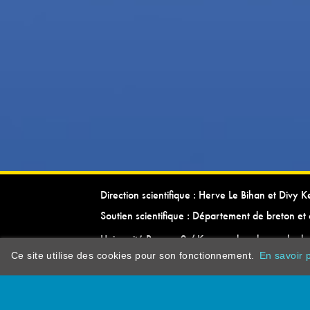
Direction scientifique : Herve Le Bihan et Divy 
Soutien scientifique : Département de breton et 
Université Rennes 2 / Kevrenn brezhoneg ha ke
Ce site utilise des cookies pour son fonctionnement.
En savoir p
dictionarypor