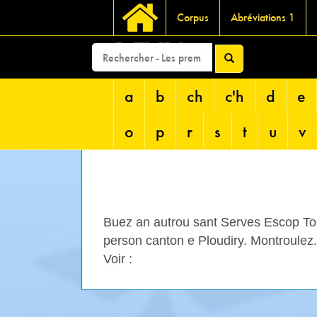
Corpus
Abréviations 1
DEVRI
a
b
ch
c'h
d
e
o
p
r
s
t
u
v
Buez an autrou sant Serves Escop Ton
person canton e Ploudiry. Montroulez. 
Voir :