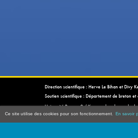
Direction scientifique : Herve Le Bihan et Divy 
Soutien scientifique : Département de breton et 
Université Rennes 2 / Kevrenn brezhoneg ha ke
Ce site utilise des cookies pour son fonctionnement.
En savoir p
dictionarypor