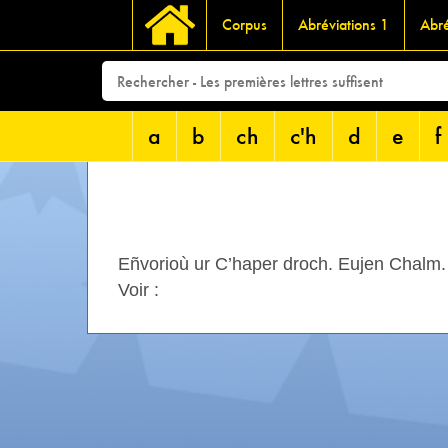
Corpus
Abréviations 1
Abré
a
b
ch
c'h
d
e
f
Eñvorioù ur C’haper droch. Eujen Chalm.
Voir :