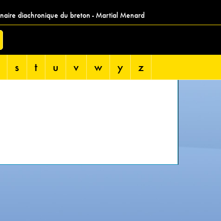
nnaire diachronique du breton - Martial Menard
s
t
u
v
w
y
z