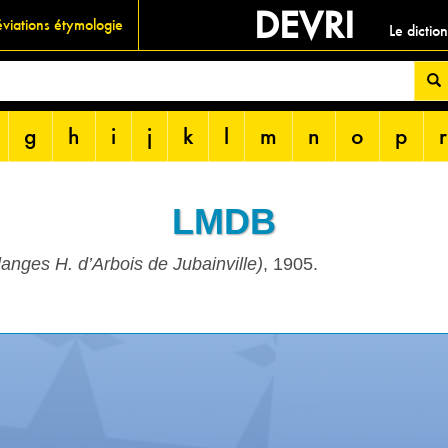
DEVRI
viations étymologie
Le dictio
g
h
i
j
k
l
m
n
o
p
r
LMDB
langes H. d’Arbois de Jubainville)
, 1905.