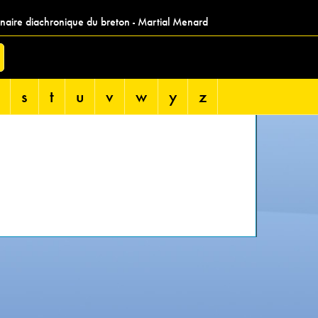
nnaire diachronique du breton - Martial Menard
s
t
u
v
w
y
z