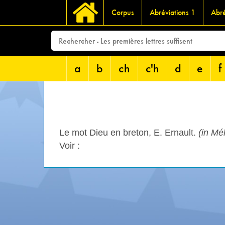
Corpus
Abréviations 1
Abré
a
b
ch
c'h
d
e
f
Le mot Dieu en breton, E. Ernault.
(in Mé
Voir :