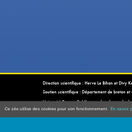
Direction scientifique : Herve Le Bihan et Divy 
Soutien scientifique : Département de breton et 
Université Rennes 2 / Kevrenn brezhoneg ha ke
Ce site utilise des cookies pour son fonctionnement.
En savoir p
dictionarypor