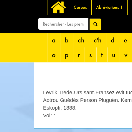
Corpus
Abréviations 1
DEVRI
a
b
ch
c'h
d
e
o
p
r
s
t
u
v
Levrik Trede-Urs sant-Fransez evit t
Aotrou Guédès Person Pluguën. Kempe
Eskopti. 1888.
Voir :