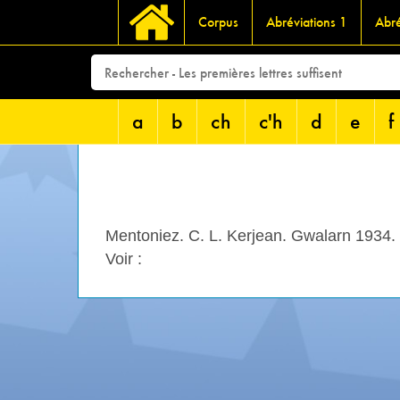
Corpus
Abréviations 1
Abré
a
b
ch
c'h
d
e
f
Mentoniez. C. L. Kerjean. Gwalarn 1934.
Voir :