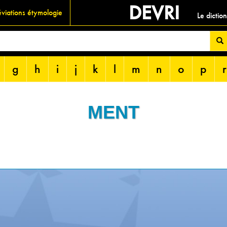
DEVRI
viations étymologie
Le dictio
g
h
i
j
k
l
m
n
o
p
r
MENT