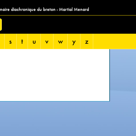
nnaire diachronique du breton - Martial Menard
s
t
u
v
w
y
z