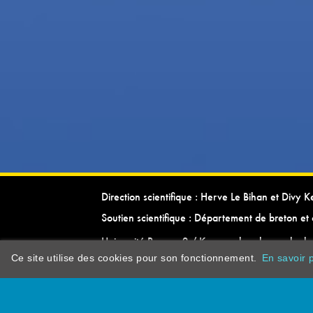
Direction scientifique : Herve Le Bihan et Divy 
Soutien scientifique : Département de breton et 
Université Rennes 2 / Kevrenn brezhoneg ha ke
Ce site utilise des cookies pour son fonctionnement.
En savoir p
dictionarypor