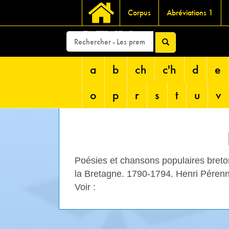
Corpus
Abréviations 1
DEVRI
a
b
ch
c'h
d
e
o
p
r
s
t
u
v
Poésies et chansons populaires bretonn
la Bretagne. 1790-1794. Henri Péren
Voir :