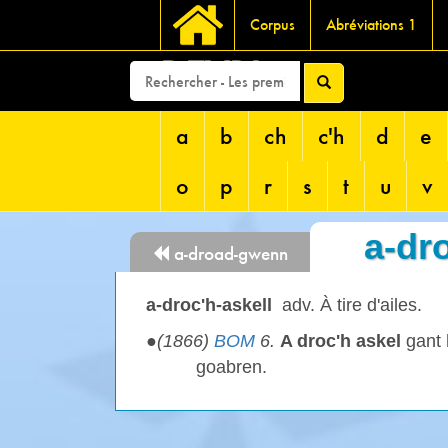
Corpus
Abréviations 1
DEVRI
a
b
ch
c'h
d
e
o
p
r
s
t
u
v
a-dro
a-droad-gwenn
a-droc'h-askell
adv. À tire d'ailes.
●
(1866)
BOM
6.
A droc'h askel
gant h
goabren.