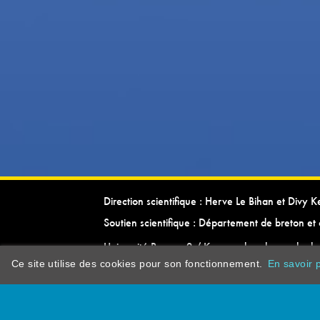
Direction scientifique : Herve Le Bihan et Divy 
Soutien scientifique : Département de breton et 
Université Rennes 2 / Kevrenn brezhoneg ha ke
Ce site utilise des cookies pour son fonctionnement.
En savoir p
dictionarypor