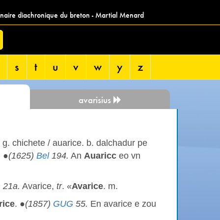
nnaire diachronique du breton - Martial Menard
s
t
u
v
w
y
z
avarisius
. g. chichete / auarice. b. dalchadur pe
. ●
(1625)
Bel
194.
An
Auaricc
eo vn
m
21a.
Avarice,
tr
. «
Avarice
. m.
rice
. ●
(1857)
GUG
55.
En avarice e zou