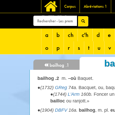
Corpus
Abréviations 1
DEVRI
a
b
ch
c'h
d
e
o
p
r
s
t
u
v
ba
bailhog .1
bailhog .2
m.
–où
Baquet.
●
(1732)
GReg
74a.
Bacquet, ou, baquet
●
(1744)
L'Arm
160b.
Foncer un
bailloc
ou ranjott.»
●
(1904)
DBFV
16a.
bailhog
, m. pl.
e