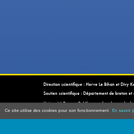
Direction scientifique : Herve Le Bihan et Divy 
Soutien scientifique : Département de breton et 
Université Rennes 2 / Kevrenn brezhoneg ha ke
Ce site utilise des cookies pour son fonctionnement.
En savoir p
dictionarypor