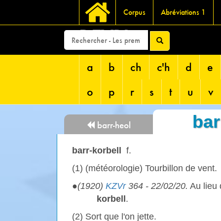
Corpus
Abréviations 1
DEVRI
a
b
ch
c'h
d
e
o
p
r
s
t
u
v
bar
barr-heol
barr-korbell
f.
(1) (météorologie) Tourbillon de vent.
●
(1920)
KZVr
364 - 22/02/20.
Au lieu
korbell
.
(2) Sort que l'on jette.