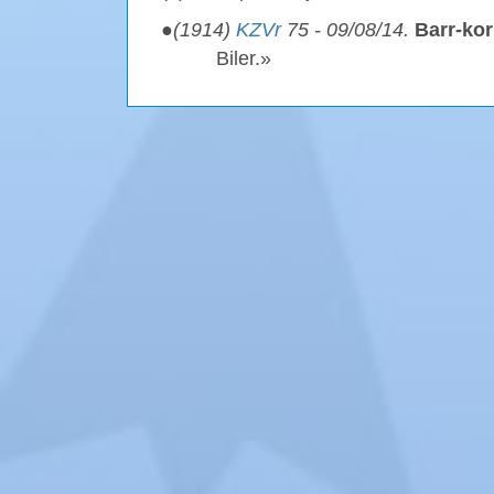
●
(1914)
KZVr
75 - 09/08/14.
Barr-kor
Biler.»