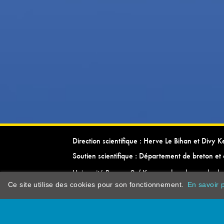
Direction scientifique : Herve Le Bihan et Divy 
Soutien scientifique : Département de breton et 
Université Rennes 2 / Kevrenn brezhoneg ha ke
Ce site utilise des cookies pour son fonctionnement.
En savoir p
dictionarypor