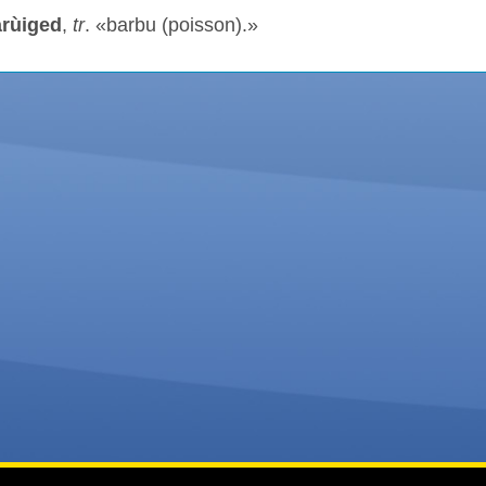
arùiged
,
tr
. «barbu (poisson).»