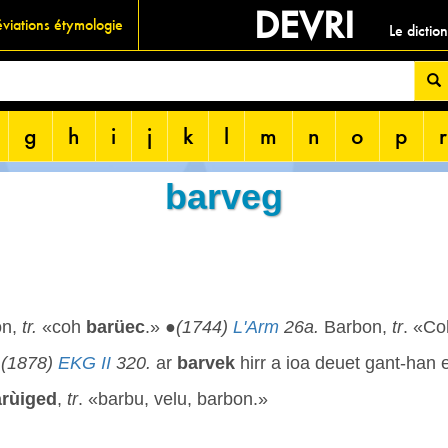
DEVRI
viations étymologie
Le dictio
g
h
i
j
k
l
m
n
o
p
r
barveg
on,
tr.
«coh
barüec
.» ●
(1744)
L'Arm
26a.
Barbon,
tr
. «C
●
(1878)
EKG II
320.
ar
barvek
hirr a ioa deuet gant-han 
arùiged
,
tr
. «barbu, velu, barbon.»