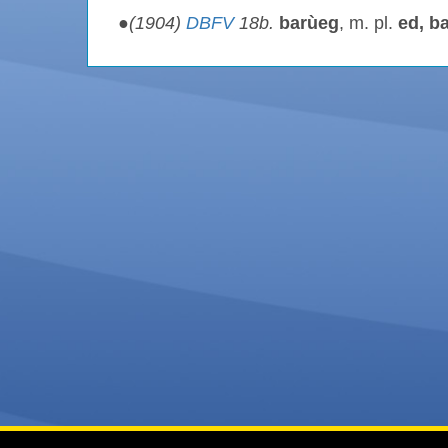
●
(1904)
DBFV
18b.
barùeg
, m. pl.
ed, b