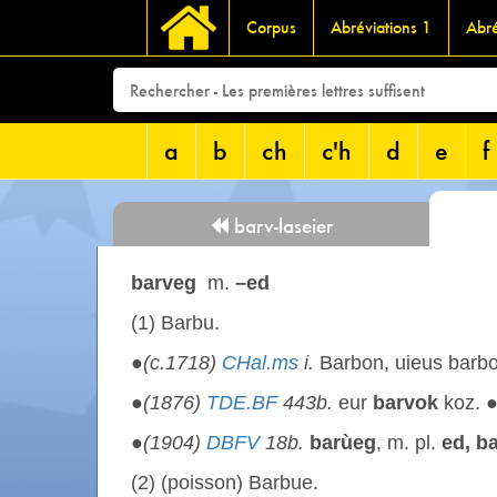
Corpus
Abréviations 1
Abré
a
b
ch
c'h
d
e
f
barv-laseier
barveg
m.
–ed
(1) Barbu.
●
(c.1718)
CHal.ms
i.
Barbon, uieus barb
●
(1876)
TDE.BF
443b.
eur
barvok
koz. 
●
(1904)
DBFV
18b.
barùeg
, m. pl.
ed, b
(2) (poisson) Barbue.