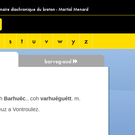
nnaire diachronique du breton - Martial Menard
s
t
u
v
w
y
z
barveg-aod
oh
Barhuëc
.. coh
varhuéguétt
. m.
euz a Vontroulez.