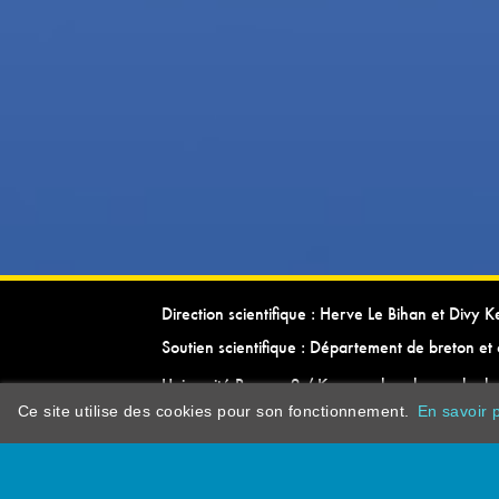
Direction scientifique : Herve Le Bihan et Divy 
Soutien scientifique : Département de breton et 
Université Rennes 2 / Kevrenn brezhoneg ha ke
Ce site utilise des cookies pour son fonctionnement.
En savoir p
dictionarypor