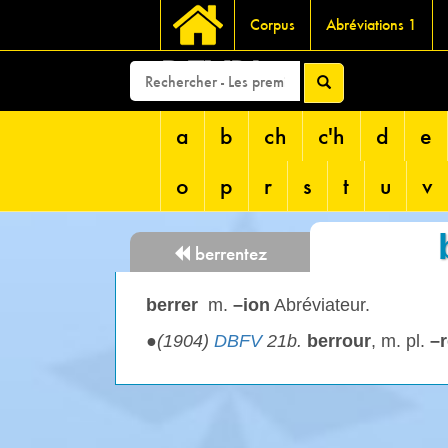
Corpus
Abréviations 1
DEVRI
a
b
ch
c'h
d
e
o
p
r
s
t
u
v
berrentez
berrer
m.
–ion
Abréviateur.
●
(1904)
DBFV
21b.
berrour
, m. pl.
–r