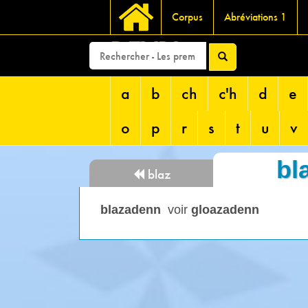
Corpus
Abréviations 1
DEVRI
a
b
ch
c'h
d
e
o
p
r
s
t
u
v
bl
blaz
blazadenn
voir
gloazadenn