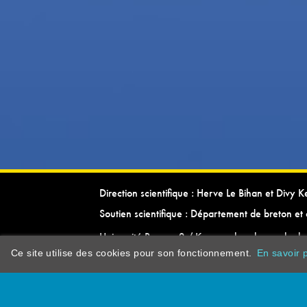
Direction scientifique : Herve Le Bihan et Divy 
Soutien scientifique : Département de breton et 
Université Rennes 2 / Kevrenn brezhoneg ha ke
Ce site utilise des cookies pour son fonctionnement.
En savoir p
dictionarypor