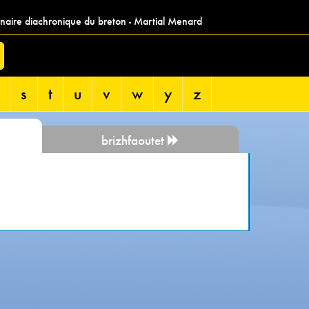
nnaire diachronique du breton - Martial Menard
s
t
u
v
w
y
z
brizhfaoutet