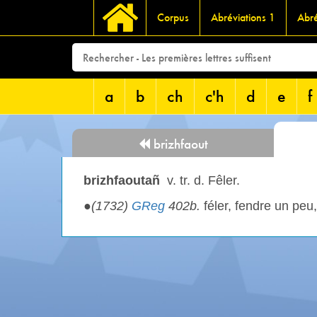
Corpus
Abréviations 1
Abré
a
b
ch
c'h
d
e
f
brizhfaout
brizhfaoutañ
v. tr. d. Fêler.
●
(1732)
GReg
402b.
féler, fendre un peu