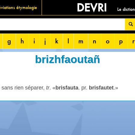
DEVRI
viations étymologie
Le dictio
g
h
i
j
k
l
m
n
o
p
r
brizhfaoutañ
, sans rien séparer,
tr
. «
brisfauta
. pr.
brisfautet
.»