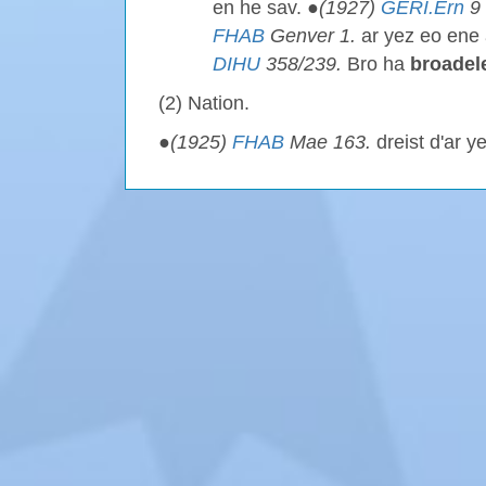
en he sav. ●
(1927)
GERI.Ern
9 
FHAB
Genver 1.
ar yez eo ene 
DIHU
358/239.
Bro ha
broadel
(2) Nation.
●
(1925)
FHAB
Mae 163.
dreist d'ar y