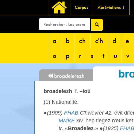
Corpus
Abréviations 1
DEVRI
a
b
ch
c'h
d
e
o
p
r
s
t
u
v
br
broadelerezh
broadelezh
f.
–ioù
(1) Nationalité.
●
(1909)
FHAB
C'hwevrer 42.
evit dif
MMKE
xiv.
hep tiegez n'eus ke
tr
. «
Broadelez
.» ●
(1925)
FHA