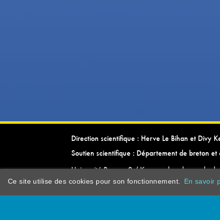
Direction scientifique : Herve Le Bihan et Divy 
Soutien scientifique : Département de breton et 
Université Rennes 2 / Kevrenn brezhoneg ha ke
Ce site utilise des cookies pour son fonctionnement.
En savoir p
dictionarypor