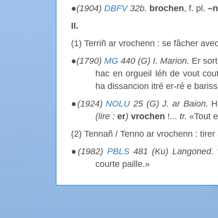
●
(1904)
DBFV
32b.
brochen
, f. pl.
–
II.
(1) Terriñ ar vrochenn : se fâcher ave
●
(1790)
MG
440 (G) I. Marion.
Er sor
hac en orgueil léh de vout cou
ha dissancion itré er-ré e baris
●
(1924)
NOLU
25 (G) J. ar Baion.
H
(lire :
er
)
vrochen
!...
tr.
«Tout e
(2) Tennañ / Tenno ar vrochenn : tirer à
●
(1982)
PBLS
481 (Ku) Langoned.
courte paille.»