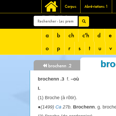
Corpus
Abréviations 1
DEVRI
a
b
ch
c'h
d
e
o
p
r
s
t
u
v
bro
brochenn .2
brochenn .3
f.
–où
I.
(1) Broche (à rôtir).
●
(1499)
Ca
27b.
Broche
n
n
. g. broch