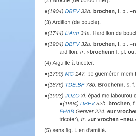
(2) Broche (de cordonnier).
●
(1904)
DBFV
32b.
brochen
, f. pl.
–
(3) Ardillon (de boucle).
●
(1744)
L'Arm
34a.
Hardillon de bouc
●
(1904)
DBFV
32b.
brochen
, f. pl.
–
ardillon,
tr
. «
brochenn
f. pl.
ou
(4)
Aiguille à tricoter.
●
(1790)
MG
147.
pe gueméren mem
●
(1876)
TDE.BF
78b.
Brochenn
, s. f
●
(1903)
JOZO
xi
. épad me labourou
●
(1904)
DBFV
32b.
brochen
, f
FHAB
Genver 224.
eur vroch
tricoter),
tr
. «
ur vrochen –neu
.
(5) sens fig. Lien d'amitié.