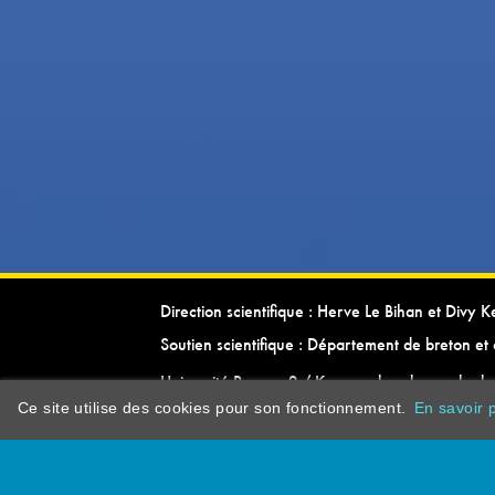
Direction scientifique : Herve Le Bihan et Divy 
Soutien scientifique : Département de breton et 
Université Rennes 2 / Kevrenn brezhoneg ha ke
Ce site utilise des cookies pour son fonctionnement.
En savoir p
dictionarypor