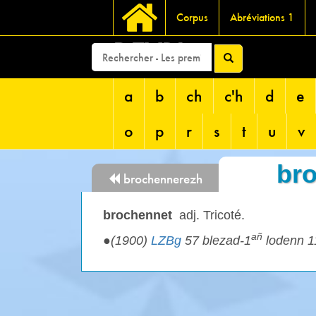
Corpus
Abréviations 1
DEVRI
a
b
ch
c'h
d
e
o
p
r
s
t
u
v
br
brochennerezh
brochennet
adj. Tricoté.
añ
●
(1900)
LZBg
57 blezad-1
lodenn 1