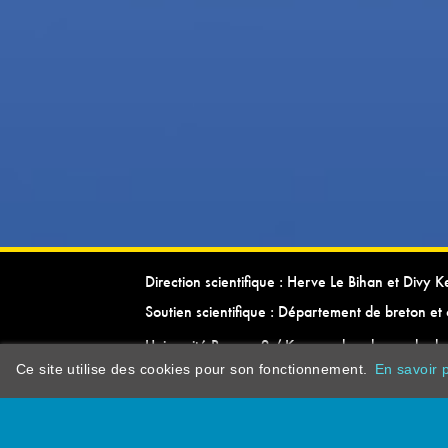
Direction scientifique : Herve Le Bihan et Divy 
Soutien scientifique : Département de breton et 
Université Rennes 2 / Kevrenn brezhoneg ha ke
Ce site utilise des cookies pour son fonctionnement.
En savoir p
dictionarypor