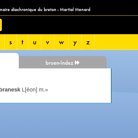
nnaire diachronique du breton - Martial Menard
s
t
u
v
w
y
z
broen-Indez
branesk
L[éon] m.»