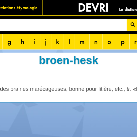
DEVRI
viations étymologie
Le dictio
g
h
i
j
k
l
m
n
o
p
r
broen-hesk
des prairies marécageuses, bonne pour litière, etc.,
tr
. «