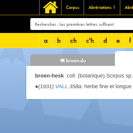
Corpus
Abréviations 1
Abré
a
b
ch
c'h
d
e
f
broen-du
broen-hesk
coll. (botanique) Scirpus sp.
●
(1931)
VALL
358a.
herbe fine et longue 