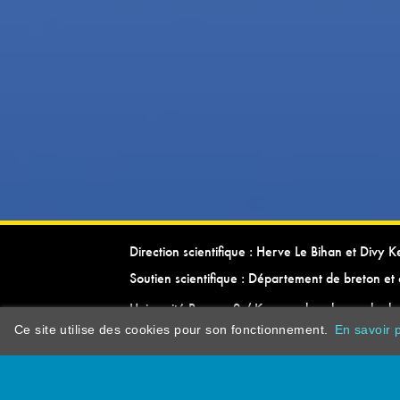
Direction scientifique : Herve Le Bihan et Divy 
Soutien scientifique : Département de breton et 
Université Rennes 2 / Kevrenn brezhoneg ha ke
Ce site utilise des cookies pour son fonctionnement.
En savoir p
dictionarypor