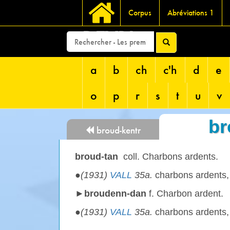
Corpus
Abréviations 1
DEVRI
a
b
ch
c'h
d
e
o
p
r
s
t
u
v
br
broud-kentr
broud-tan
coll. Charbons ardents.
●
(1931)
VALL
35a.
charbons ardents
►broudenn-dan
f. Charbon ardent.
●
(1931)
VALL
35a.
charbons ardents