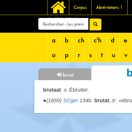
Corpus
Abréviations 1
DEVRI
a
b
ch
c'h
d
e
o
p
r
s
t
u
v
b
brust
brutaat
v. Ébruiter.
●
(1659)
SCger
134b.
brutat
,
tr
. «ebru