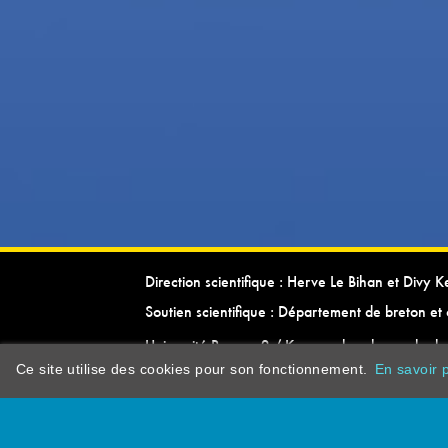
Direction scientifique : Herve Le Bihan et Divy 
Soutien scientifique : Département de breton et 
Université Rennes 2 / Kevrenn brezhoneg ha ke
Ce site utilise des cookies pour son fonctionnement.
En savoir p
dictionarypor