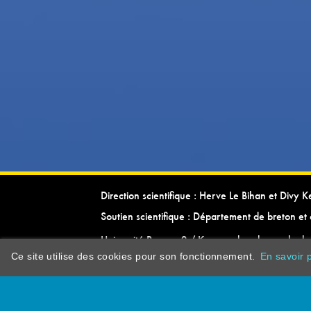
Direction scientifique : Herve Le Bihan et Divy 
Soutien scientifique : Département de breton et 
Université Rennes 2 / Kevrenn brezhoneg ha ke
Ce site utilise des cookies pour son fonctionnement.
En savoir p
dictionarypor