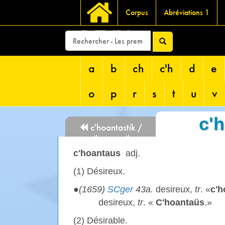
Corpus
Abréviations 1
DEVRI
a
b
ch
c'h
d
e
o
p
r
s
t
u
v
c'
c'hoantastik /
c'hoantasik
c'hoantaus
adj.
(1) Désireux.
●
(1659)
SCger
43a.
desireux,
tr
. «
c'h
desireux,
tr
. «
C'hoantaüs
.»
(2) Désirable.