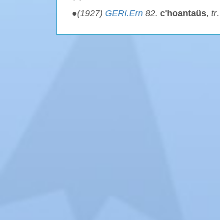
●
(1927)
GERI.Ern
82.
c'hoantaüs
,
tr