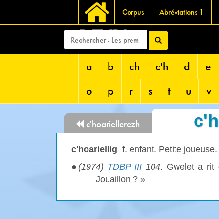
Corpus
Abréviations 1
DEVRI
a
b
ch
c'h
d
e
o
p
r
s
t
u
v
c'h
c'hoariellerezh
c'hoariellig
f. enfant. Petite joueuse.
●
(1974)
TDBP III
104
. Gwelet a rit
Jouaillon ? »