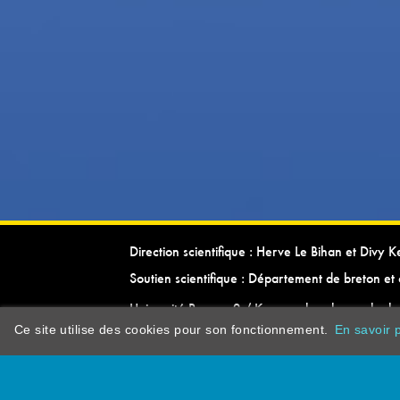
Direction scientifique : Herve Le Bihan et Divy 
Soutien scientifique : Département de breton et 
Université Rennes 2 / Kevrenn brezhoneg ha ke
Ce site utilise des cookies pour son fonctionnement.
En savoir p
dictionarypor