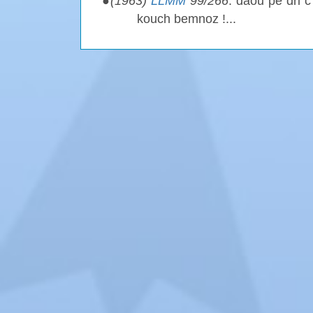
●
(1963)
LLMM
99/266
. daou pe dri 
kouch bemnoz !...