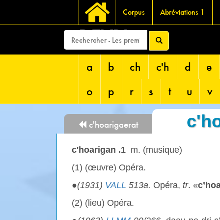
Corpus
Abréviations 1
DEVRI
a
b
ch
c'h
d
e
o
p
r
s
t
u
v
c'ho
c'hoarigaerat
c'hoarigan .1
m. (musique)
(1) (œuvre) Opéra.
●
(1931)
VALL
513a.
Opéra,
tr
. «
c’ho
(2) (lieu) Opéra.