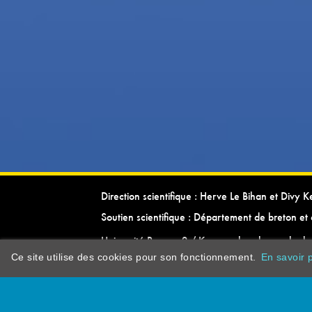
Direction scientifique : Herve Le Bihan et Divy 
Soutien scientifique : Département de breton et 
Université Rennes 2 / Kevrenn brezhoneg ha ke
Ce site utilise des cookies pour son fonctionnement.
En savoir p
dictionarypor